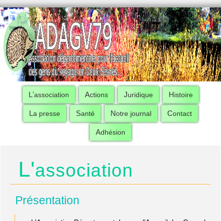
L'association
Actions
Juridique
Histoire
La presse
Santé
Notre journal
Contact
Adhésion
L'
association
Présentation